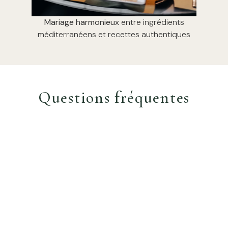
Mariage harmonieux
entre ingrédients
méditerranéens et recettes authentiques
Questions fréquentes
Notre carte a été pensée comme une
invitation à voyager sans quitter Nice. Nous
faisons la part belle aux
pâtes fraîches
,
magnifiées par les recettes de nos régions
d’origine, tout en valorisant la pêche locale et
les
viandes sélectionnées
pour leur qualité.
Chaque plat reflète notre volonté de