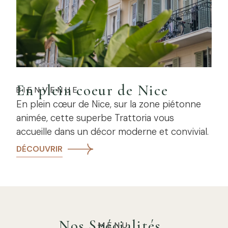
En plein coeur de Nice
BIENVENUE
En plein cœur de Nice, sur la zone piétonne
animée, cette superbe Trattoria vous
accueille dans un décor moderne et convivial.
DÉCOUVRIR
Nos Spécialités
MENU