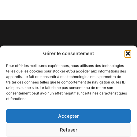
Gérer le consentement
Pour offrir les meilleures expériences, nous utilisons des technologies
telles que les cookies pour stocker et/ou accéder aux informations des
appareils. Le fait de consentir à ces technologies nous permettra de
ADRESSE
HORAIRES
INFORMATIONS
SUIVEZ-
6 Rue
7j/7
+33 4 93 82
traiter des données telles que le comportement de navigation ou les ID
uniques sur ce site. Le fait de ne pas consentir ou de retirer son
NOUS
Masséna,
12h-14h30 /
47 77
consentement peut avoir un effet négatif sur certaines caractéristiques
06000
19h-23h
et fonctions.
Nice
Accepter
Adhérent de
l’UMIH Nice Côte d’Azur
et Membre de la
Médiation Tourisme et Voyage.
Refuser
©Villa d'Este
Sc Restaurant
Restaurant Nice centre
Recrutement
FAQ
Mentions légales